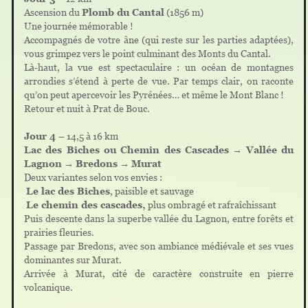
Ascension du
Plomb du Cantal
(1856 m)
Une journée mémorable !
Accompagnés de votre âne (qui reste sur les parties adaptées),
vous grimpez vers le point culminant des Monts du Cantal.
Là-haut, la vue est spectaculaire : un océan de montagnes
arrondies s’étend à perte de vue. Par temps clair, on raconte
qu’on peut apercevoir les Pyrénées… et même le Mont Blanc !
Retour et nuit à Prat de Bouc.
Jour 4
– 14,5 à 16 km
Lac des Biches ou Chemin des Cascades
→
Vallée du
Lagnon
→
Bredons
→
Murat
Deux variantes selon vos envies :
Le lac des Biches
, paisible et sauvage
Le chemin des cascades,
plus ombragé et rafraîchissant
Puis descente dans la superbe vallée du Lagnon, entre forêts et
prairies fleuries.
Passage par Bredons, avec son ambiance médiévale et ses vues
dominantes sur Murat.
Arrivée à Murat, cité de caractère construite en pierre
volcanique.