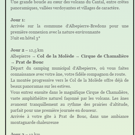
Une grande boucle au cœur des volcans du Cantal, entre crêtes
panoramiques, vallées verdoyantes et villages de caractère.
Jour 1:
Arrivée sur la commune d'Albepierre-Bredons pour une
première connexion avec la nature environnante
Nuit en hôtel 3*
Jour 2
– 12,5 km
Albepierre →
Col de la Molède
→
Cirque de Chamalière
→
Prat de Bouc
Départ du camping municipal d’Albepierre, où vous faites
connaissance avec votre âne, votre fidèle compagnon de route.
La montée progressive vers le Col de la Molède offre déjà de
beaux panoramas sur les estives.
Vous entrez ensuite dans le magnifique Cirque de Chamalière,
vaste amphithéâtre naturel façonné par les volcans. Les ânes
avancent tranquillement au rythme des prairies d’altitude,
parfait pour une première journée en douceur.
Arrivée à votre gîte à Prat de Bouc, dans une ambiance
montagnarde chaleureuse
Jour 3
– 12 km