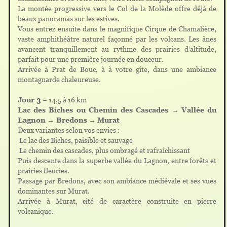
La montée progressive vers le Col de la Molède offre déjà de
beaux panoramas sur les estives.
Vous entrez ensuite dans le magnifique Cirque de Chamalière,
vaste amphithéâtre naturel façonné par les volcans. Les ânes
avancent tranquillement au rythme des prairies d’altitude,
parfait pour une première journée en douceur.
Arrivée à Prat de Bouc, à à votre gîte, dans une ambiance
montagnarde chaleureuse.
Jour 3
– 14,5 à 16 km
Lac des Biches ou Chemin des Cascades
→
Vallée du
Lagnon
→
Bredons
→
Murat
Deux variantes selon vos envies :
Le lac des Biches, paisible et sauvage
Le chemin des cascades, plus ombragé et rafraîchissant
Puis descente dans la superbe vallée du Lagnon, entre forêts et
prairies fleuries.
Passage par Bredons, avec son ambiance médiévale et ses vues
dominantes sur Murat.
Arrivée à Murat, cité de caractère construite en pierre
volcanique.