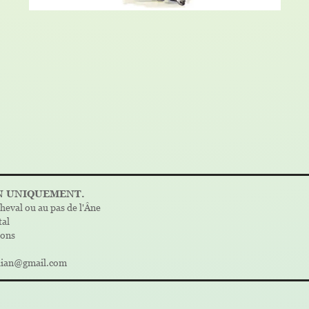
N UNIQUEMENT.
heval ou au pas de l'Âne
tal
dons
klian@gmail.com