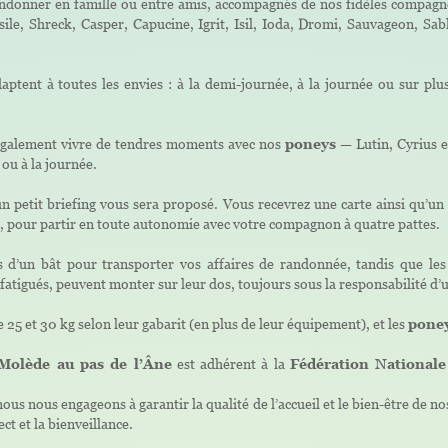
ndonner en famille ou entre amis, accompagnés de nos fidèles compagno
sile, Shreck, Casper, Capucine, Igrit, Isil, Ioda, Dromi, Sauvageon, Sab
aptent à toutes les envies : à la demi-journée, à la journée ou sur plu
également vivre de tendres moments avec nos
poneys
— Lutin, Cyrius e
 ou à la journée.
n petit briefing vous sera proposé. Vous recevrez une carte ainsi qu’un 
o, pour partir en toute autonomie avec votre compagnon à quatre pattes.
 d’un bât pour transporter vos affaires de randonnée, tandis que le
t fatigués, peuvent monter sur leur dos, toujours sous la responsabilité 
 25 et 30 kg selon leur gabarit (en plus de leur équipement), et les
pone
 Molède au pas de l’Âne
est adhérent à la
Fédération National
 nous nous engageons à garantir la qualité de l’accueil et le bien-être de
ct et la bienveillance.