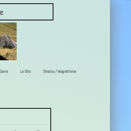
e
 Game
Le Gîte
Shiatsu / Magnétisme