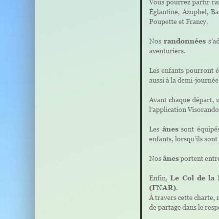
Vous pourrez partir ra
Églantine, Azuphel, Ba
Poupette et Francy.
Nos
randonnées
s’ad
aventuriers.
Les enfants pourront 
aussi à la demi-journée
Avant chaque départ, u
l’application Visorand
Les
ânes
sont équipés
enfants, lorsqu’ils son
Nos
ânes
portent entre
Enfin,
Le Col de la
(FNAR)
.
À travers cette charte,
de partage dans le respe