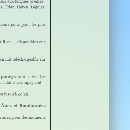
ns aux longues oreilles :
le, Eden, Haïwa, Légolas,
sieurs jours pour les plus
t Rose — disponibles eux
circuit téléchargeable sur
s
poneys
sont sellés. Les
d’un adulte accompagnant.
ys
jusqu’à 40 kg.
e Ânes et Randonnées
 nos ânes, pour des moments