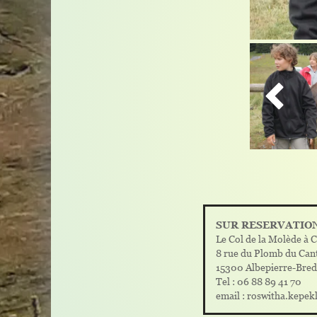

SUR RESERVATIO
Le Col de la Molède à C
8 rue du Plomb du Can
15300 Albepierre-Bre
Tel : 06 88 89 41 70
email : roswitha.kepe