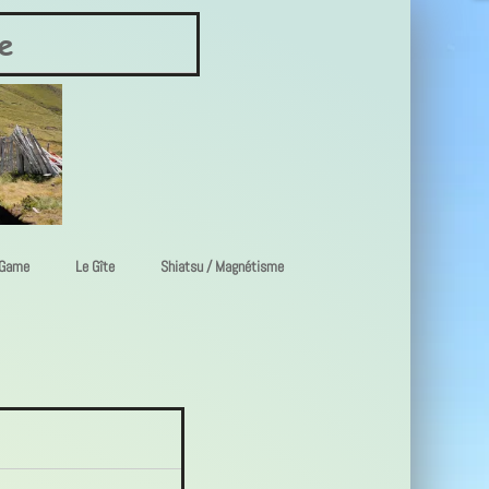
e
 Game
Le Gîte
Shiatsu / Magnétisme