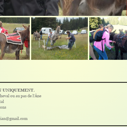
N UNIQUEMENT.
heval ou au pas de l'Âne
tal
dons
klian@gmail.com